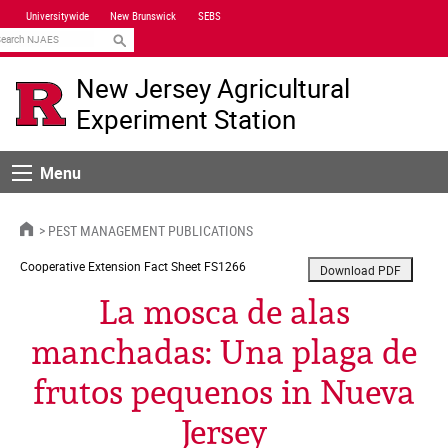
Skip
Universitywide
New Brunswick
SEBS
Navigation
earch
New Jersey Agricultural
Experiment Station
Menu
Menu
HOME
PEST MANAGEMENT PUBLICATIONS
Cooperative Extension
Fact Sheet FS1266
La mosca de alas
manchadas: Una plaga de
frutos pequenos in Nueva
Jersey